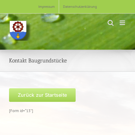
Zum
Impressum
Datenschutzerklärung
Inhalt
springen
Kontakt Baugrundstücke
Zurück zur Startseite
[Form id=“13″]